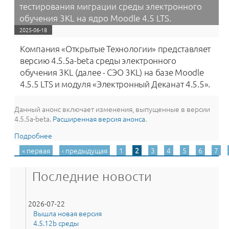
тестирования миграции среды электронного
обучения 3KL на ядро Moodle 4.5 LTS.
2025-06-18
Компания «Открытые Технологии» представляет
версию 4.5.5a-beta среды электронного
обучения 3KL (далее - СЭО 3KL) на базе Moodle
4.5.5 LTS и модуля «Электронный Деканат 4.5.5».
Данный анонс включает изменения, выпущенные в версии
4.5.5a-beta.
Расширенная версия анонса
.
Подробнее
о Версия 4.5.5a завершает этап бета-тестирования
миграции среды электронного обучения 3KL на ядро
« первая
‹ предыдущая
1
2
3
4
5
6
7
Страницы
Moodle 4.5 LTS.
Последние новости
2026-07-22
Вышла новая версия
4.5.12b среды