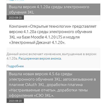
обучения 3KL: новый провайдер аутентификации
Вышла версия 4.1.20a среды электронного
«СЭО 3KL» + обновление провайдера «VK ID».
обучения 3KL
2025-08-20
Компания «Открытые технологии» представляет
версию 4.1.20a среды электронного обучения
3KL на базе Moodle 4.1.20 LTS и модуля
«Электронный Деканат 4.1.20».
Данный анонс включает изменения, выпущенные в версии
4.1.20a.
Расширенная версия анонса
.
Подробнее
о Вышла версия 4.1.20a среды электронного
обучения 3KL
Вышла новая версия 4.5.6a среды
электронного обучения 3KL: автосвязывание в
плагине OAuth 3KL, доработки плагина
«‎Настраиваемые отчеты», доработки темы
оформления «‎СЭО 3KL».
2025-08-20