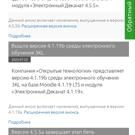
модуля «Электронный Деканат 4.5.5».
Данный анонс включает изменения, выпущенные в версии
4.5.5b.
Расширенная версия анонса
.
Подробнее
о Вышла новая версия 4.5.5b среды электронного
обучения 3KL длительного периода поддержки:
Вышла версия 4.1.19b среды электронного
возможность выбрать внешний вид иконок
обучения 3KL
элементов курса и ресурсов, инструмент
«Целостность данных 3KL» и многое другое
2025-07-23
Компания «Открытые технологии» представляет
версию 4.1.19b среды электронного обучения
3KL на базе Moodle 4.1.19 LTS и модуля
«Электронный Деканат 4.1.19».
Данный анонс включает изменения, выпущенные в версии
4.1.19a.
Расширенная версия анонса
.
Подробнее
о Вышла версия 4.1.19b среды электронного
обучения 3KL
Версия 4.5.5a завершает этап бета-