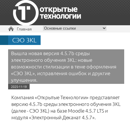
Вы здесь
Главная
СЭО 3KL
+7 495 229-30-72
Вышла новая версия 4.5.7b среды
электронного обучения 3KL: новые
возможности стилизации в теме оформления
«СЭО 3KL», исправления ошибок и друкгие
улучшения.
2025-11-19
Компания «Открытые Технологии» представляет
версию 4.5.7b среды электронного обучения 3KL
(далее - СЭО 3KL) на базе Moodle 4.5.7 LTS и
модуля «Электронный Деканат 4.5.7».