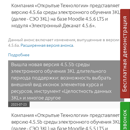
Компания «Открытые Технологии» представляет
версию 4.5.6a среды электронного обучения 3KL
(далее - СЭО 3KL) на базе Moodle 4.5.6 LTS и
модуля «Электронный Деканат 4.5.6».
Данный анонс включает изменения, выпущенные в версии
4.5.6a.
Расширенная версия анонса
.
Подробнее
о Вышла новая версия 4.5.6a среды электронного
обучения 3KL: автосвязывание в плагине OAuth 3KL,
Вышла новая версия 4.5.5b среды
доработки плагина «‎Настраиваемые отчеты»,
электронного обучения 3KL длительного
доработки темы оформления «‎СЭО 3KL».
периода поддержки: возможность выбрать
внешний вид иконок элементов курса и
ресурсов, инструмент «Целостность данных
3KL» и многое другое
2025-07-23
Компания «Открытые Технологии» представляет
версию 4.5.5b среды электронного обучения 3KL
(далее - СЭО 3KL) на базе Moodle 4.5.5 LTS и