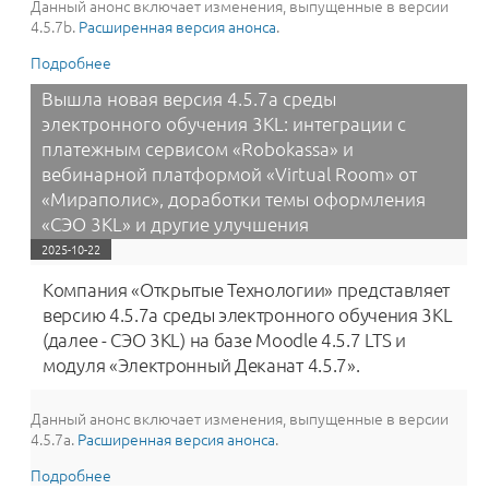
Данный анонс включает изменения, выпущенные в версии
4.5.7b.
Расширенная версия анонса
.
Подробнее
о Вышла новая версия 4.5.7b среды электронного
обучения 3KL: новые возможности стилизации в
Вышла новая версия 4.5.7a среды
теме оформления «СЭО 3KL», исправления ошибок и
электронного обучения 3KL: интеграции с
друкгие улучшения.
платежным сервисом «Robokassa» и
вебинарной платформой «Virtual Room» от
«Мираполис», доработки темы оформления
«‎СЭО 3KL» и другие улучшения
2025-10-22
Компания «Открытые Технологии» представляет
версию 4.5.7a среды электронного обучения 3KL
(далее - СЭО 3KL) на базе Moodle 4.5.7 LTS и
модуля «Электронный Деканат 4.5.7».
Данный анонс включает изменения, выпущенные в версии
4.5.7a.
Расширенная версия анонса
.
Подробнее
о Вышла новая версия 4.5.7a среды электронного