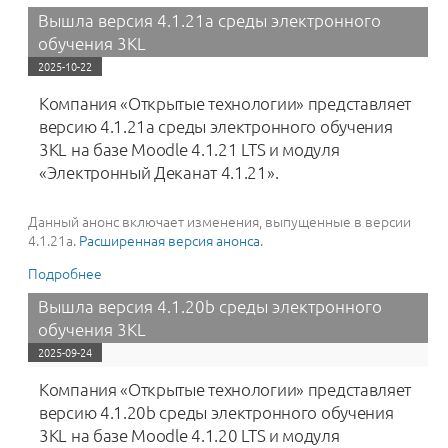
обучения 3KL: интеграции с платежным сервисом
Вышла версия 4.1.21a среды электронного
«Robokassa» и вебинарной платформой «Virtual
обучения 3KL
Room» от «Мираполис», доработки темы оформления
«‎СЭО 3KL» и другие улучшения
2025-10-22
Компания «Открытые технологии» представляет
версию 4.1.21a среды электронного обучения
3KL на базе Moodle 4.1.21 LTS и модуля
«Электронный Деканат 4.1.21».
Данный анонс включает изменения, выпущенные в версии
4.1.21a.
Расширенная версия анонса
.
Подробнее
о Вышла версия 4.1.21a среды электронного
обучения 3KL
Вышла версия 4.1.20b среды электронного
обучения 3KL
2025-09-24
Компания «Открытые технологии» представляет
версию 4.1.20b среды электронного обучения
3KL на базе Moodle 4.1.20 LTS и модуля