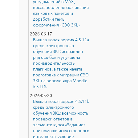
уведомлений в MAX,
восстановление скачивания
языковых пакетов и
доработки темы
оформления «СЭО 3KL»
2026-06-17
Вышла новая версия 4.5.12a
среды электронного
обучения 3KL: исправлен
ряд ошибок и улучшена
производительность
плагинов, а также начата
подготовка к миграции СЭО
3KL на версию ядра Moodle
5.3 LTS.
2026-05-20
Вышла новая версия 4.5.11b
среды электронного
обучения 3KL: возможность
проверки ответов в
элементе курса «Задание»
при помощи искусственного
интеллекта, условие