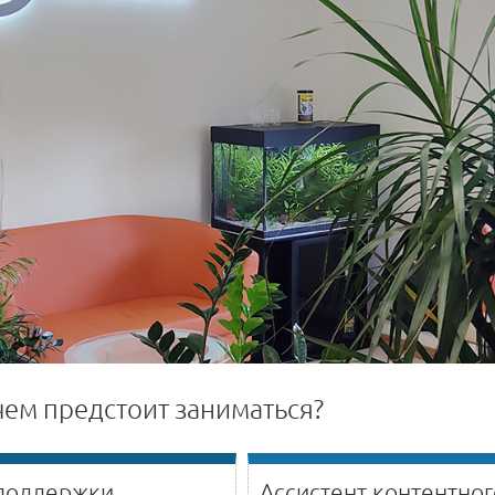
чем предстоит заниматься?
 поддержки
Ассистент контентног