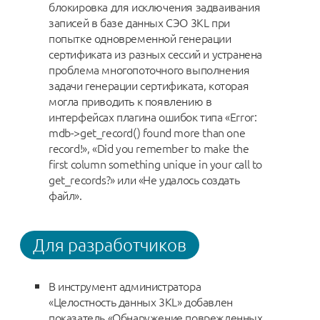
блокировка для исключения задваивания
записей в базе данных СЭО 3KL при
попытке одновременной генерации
сертификата из разных сессий и устранена
проблема многопоточного выполнения
задачи генерации сертификата, которая
могла приводить к появлению в
интерфейсах плагина ошибок типа «Error:
mdb->get_record() found more than one
record!», «Did you remember to make the
first column something unique in your call to
get_records?» или «Не удалось создать
файл».
Для разработчиков
В инструмент администратора
«Целостность данных 3KL» добавлен
показатель «Обнаружение поврежденных