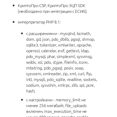
КриптоПро CSP, КриптоПро ЭЦП SDK
(необходимо при интеграции с ЕСИА);
интерпретатор PHP 8.1:
с расширениями - mysqlnd, bcmath,
dom, gd, json, pdo_dblib, pgsql, shmop,
sqlite3, tokenizer, xmlwriter, opcache,
openssl, calendar, exif, gettext, ldap,
pdo_mysql, phar, simplexml, sysvmsg,
wddx, xsl, pdo, ctype, fileinfo, iconv,
mbstring, pdo_pgsql, posix, soap,
sysvsem, xmlreader, zip, xml, curl, ftp,
intl, mysqli, pdo_sqlite, readline, sockets,
sodium, sysvshm, xmlrpc, zlib, spl, pcre,
hash;
с настройками - memory_limit не
менее 256 мегабайт, file_uploads
включен, max_execution_time не
менее 600 секунд, opcache.enable