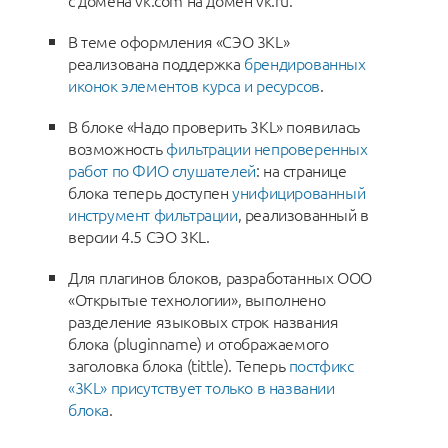
с домена vk.com на домен vk.ru.
В теме оформления «СЭО 3KL»
реализована поддержка
брендированных
иконок элементов курса и ресурсов
.
В блоке «Надо проверить 3KL» появилась
возможность
фильтрации непроверенных
работ по ФИО слушателей
: на странице
блока теперь доступен
унифицированный
инструмент фильтрации
, реализованный в
версии 4.5 СЭО 3KL.
Для плагинов блоков, разработанных ООО
«Открытые технологии», выполнено
разделение языковых строк названия
блока (pluginname) и отображаемого
заголовка блока (tittle). Теперь
постфикс
«3KL» присутствует только в названии
блока
.