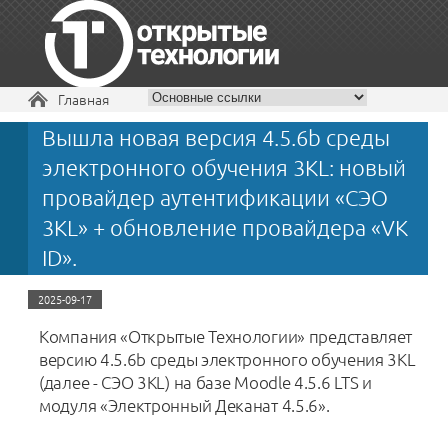
Вы здесь
Главная
Вышла новая версия 4.5.6b среды
+7 495 229-30-72
электронного обучения 3KL: новый
провайдер аутентификации «СЭО
3KL» + обновление провайдера «VK
ID».
2025-09-17
Компания «Открытые Технологии» представляет
версию 4.5.6b среды электронного обучения 3KL
(далее - СЭО 3KL) на базе Moodle 4.5.6 LTS и
модуля «Электронный Деканат 4.5.6».