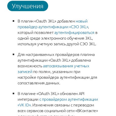
Улучшения
В плагин «Oauth 3KL» добавлен
новый
провайдер аутентификации «СЭО 3KL»
,
который позволяет
аутентифицироваться
в
одной среде электронного обучения 3KL,
используя учетную запись другой СЭО 3KL.
Для настраиваемых провайдеров плагина
аутентификации «Oauth 3KL» добавлена
возможность
автосвязывания учетных
записей
по полям, указанным при
настройке провайдера аутентификации для
сопоставления данных.
В плагине «OAuth 3KL» обновлен API
интеграции
с провайдером аутентификации
«VK ID»
. Изменения связаны с переводом
всех сервисов социальной сети «ВКонтакте»