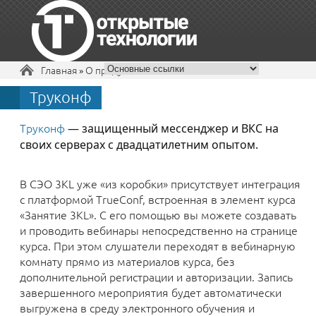
Вы здесь
Главная
»
О продукте
Труконф
+7 495 229-30-72
Труконф
— защищенный мессенджер и ВКС на
своих серверах с двадцатилетним опытом.
В СЭО 3KL уже «из коробки» присутствует интеграция
с платформой TrueConf, встроенная в элемент курса
«Занятие 3KL». С его помощью вы можете создавать
и проводить вебинары непосредственно на странице
курса. При этом слушатели переходят в вебинарную
комнату прямо из материалов курса, без
дополнительной регистрации и авторизации. Запись
завершенного мероприятия будет автоматически
выгружена в среду электронного обучения и