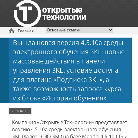
Вы здесь
Главная
Вышла новая версия 4.5.10a среды
+7 495 229-30-72
электронного обучения 3KL: новые
массовые действия в Панели
управления 3KL, условие доступа
для плагина «Подписка 3KL», а
также возможность запроса курса
из блока «История обучения».
2026-02-18
Компания «Открытые Технологии» представляет
версию 4.5.10a среды электронного обучения
3KL (далее - СЭО 3KL) на базе Moodle 4.5.10 LTS и