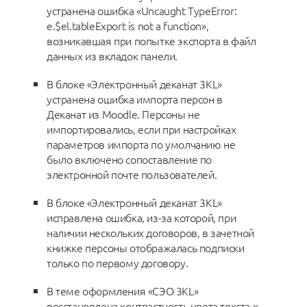
устранена ошибка «Uncaught TypeError:
e.$el.tableExport is not a function»,
возникавшая при попытке экспорта в файл
данных из вкладок панели.
В блоке «Электронный деканат 3KL»
устранена ошибка импорта персон в
Деканат из Moodle. Персоны не
импортировались, если при настройках
параметров импорта по умолчанию не
было включено сопоставление по
электронной почте пользователей.
В блоке «Электронный деканат 3KL»
исправлена ошибка, из-за которой, при
наличии нескольких договоров, в зачетной
книжке персоны отображалась подписки
только по первому договору.
В теме оформления «СЭО 3KL»
восстановлена контрастность цвета текста к