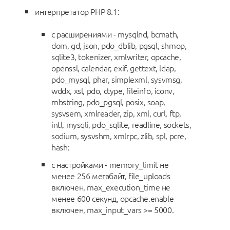
интерпретатор PHP 8.1:
с расширениями - mysqlnd, bcmath,
dom, gd, json, pdo_dblib, pgsql, shmop,
sqlite3, tokenizer, xmlwriter, opcache,
openssl, calendar, exif, gettext, ldap,
pdo_mysql, phar, simplexml, sysvmsg,
wddx, xsl, pdo, ctype, fileinfo, iconv,
mbstring, pdo_pgsql, posix, soap,
sysvsem, xmlreader, zip, xml, curl, ftp,
intl, mysqli, pdo_sqlite, readline, sockets,
sodium, sysvshm, xmlrpc, zlib, spl, pcre,
hash;
с настройками - memory_limit не
менее 256 мегабайт, file_uploads
включен, max_execution_time не
менее 600 секунд, opcache.enable
включен, max_input_vars >= 5000.