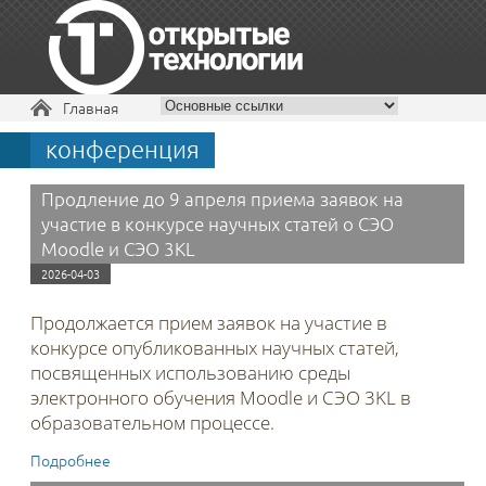
Вы здесь
Главная
конференция
+7 495 229-30-72
Продление до 9 апреля приема заявок на
участие в конкурсе научных статей о СЭО
Moodle и СЭО 3KL
2026-04-03
Продолжается прием заявок на участие в
конкурсе опубликованных научных статей,
посвященных использованию
среды
электронного обучения Moodle и СЭО 3KL в
образовательном процессе.
Подробнее
о Продление до 9 апреля приема заявок на участие в
конкурсе научных статей о СЭО Moodle и СЭО 3KL