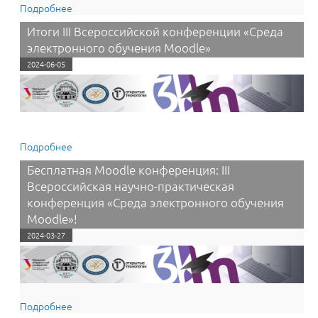
Подробнее
о Прием заявок на участие в конкурсе научных статей
«Технологии образовательного процесса для курсов
Итоги III Всероссийской конференции «Среда
дистанционного обучения» в 2026 году
электронного обучения Moodle»
2024-06-05
Подробнее
о Итоги III Всероссийской конференции «Среда
электронного обучения Moodle»
Бесплатная Moodle конференция: III
Всероссийская научно-практическая
конференция «Среда электронного обучения
Moodle»!
2024-03-27
Подробнее
о Бесплатная Moodle конференция: III Всероссийская