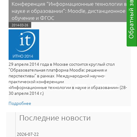
Конференция “Информационные технологии в
науке и образовании”: Moodle, дистанционное
обучение и ФГОС
2014-03-26
29 апреля 2014 года в Москве состоится круглый стол
"Образовательная платформа Moodle: решения и
перспективы" в рамках
Международной
научно-
практической
конференции
«
Информационные
технологии
в
науке
и
образовании
» (28-
30 апреля 2014 г.)
Подробнее
о Конференция “Информационные технологии в
науке и образовании”: Moodle, дистанционное
обучение и ФГОС
Последние новости
2026-07-22