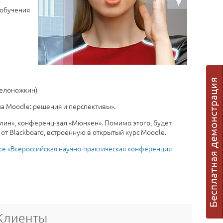
 обучения
Белоножкин)
а Moodle: решения и перспективы».
ерлин», конференц-зал «Мюнхен». Помимо этого, будет
т Blackboard, встроенную в открытый курс Moodle.
се «Всероссийская научно-практическая конференция
Клиенты