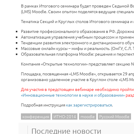
В рамках Итогового семинара будет проведен Седьмой В
(LMS) Moodle. Своим опытом поделятся ведущие специалист
Тематика Секций и Круглых столов Итогового семинара и
Развитие профессионального образования в РФ. Дорожная
Автоматизация управления учебным процессом и примен
Тенденции развития электронного и дистанционного обуче
Массовые онлайн курсы – мифы и реальность. (ОмГУ, С.Л. 
Образовательная платформа Moodle: решения и перспект
Компания «Открытые технологии» представляет секцию №
Площадка, посвященная «LMS Moоdle», открывается 29 апр
организовано удаленное участие в Круглом столе «LMS M
Для участия в предстоящем вебинаре необходимо пройти
«Инновационные технологии в науке и образовании»
разд
Подробная инструкция
как зарегистрироваться
.​
конференция
ИТНО-2014
moodle
Русский Moodle
Последние новости