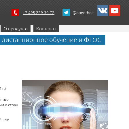
+7 495 229-30-72
@opentbot
О продукте
Контакты
, дистанционное обучение и ФГОС
х
 г.)
нии.
и и стран
айшее