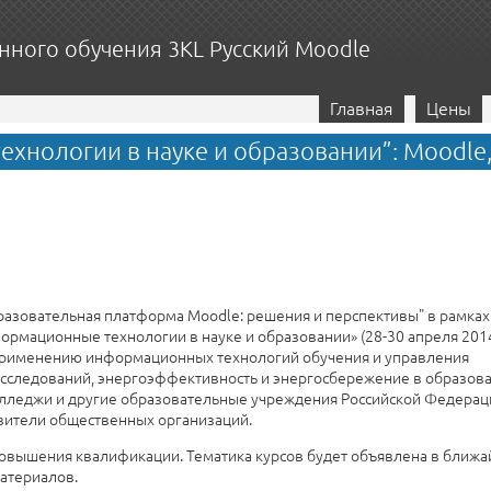
нного обучения 3KL Русский Moodle
Главная
Цены
нологии в науке и образовании”: Moodle
Образовательная платформа Moodle: решения и перспективы" в рамка
ормационные
технологии
в
науке
и
образовании
» (28-30 апреля 2014
применению информационных технологий обучения и управления
сследований, энергоэффективность и энергосбережение в образова
лледжи и другие образовательные учреждения Российской Федераци
вители общественных организаций.
повышения квалификации. Тематика курсов будет объявлена в ближ
атериалов.