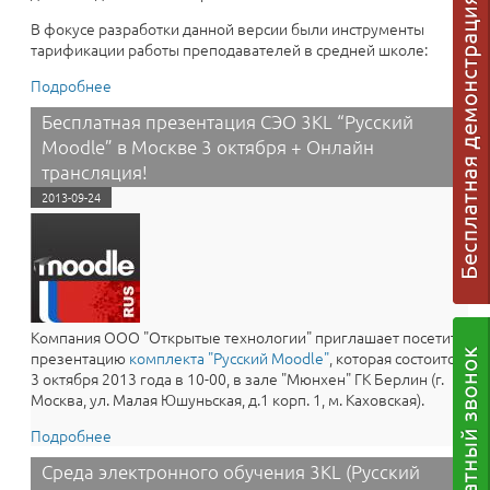
В фокусе разработки данной версии были инструменты
тарификации работы преподавателей в средней школе:
Подробнее
о “Электронный Деканат” в Moodle 2.4.9: Точный учет
зарплаты преподавателей (средняя школа)!
Бесплатная презентация СЭО 3KL “Русский
Moodle” в Москве 3 октября + Онлайн
трансляция!
2013-09-24
Компания ООО "Открытые технологии" приглашает посетить
презентацию
комплекта "Русский Moodle"
, которая состоится
3 октября 2013 года в 10-00, в зале "Мюнхен" ГК Берлин (г.
Москва, ул. Малая Юшуньская, д.1 корп. 1, м. Каховская).
Подробнее
о Бесплатная презентация СЭО 3KL “Русский Moodle”
в Москве 3 октября + Онлайн трансляция!
Среда электронного обучения 3KL (Русский