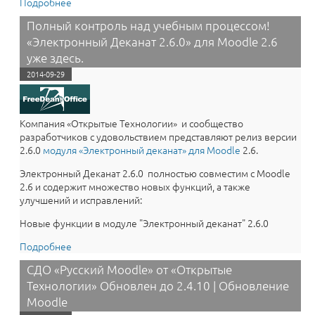
Подробнее
о Система дистанционного обучения Русский Moodle
2.6.5: улучшенный Moodle от “Открытые технологии”
Полный контроль над учебным процессом!
«Электронный Деканат 2.6.0» для Moodle 2.6
уже здесь.
2014-09-29
Компания «Открытые Технологии» и сообщество
разработчиков с удовольствием представляют релиз версии
2.6.0
модуля «​Электронный деканат» для Moodle
2.6.
Электронный Деканат 2.6.0 полностью совместим с Moodle
2.6 и содержит множество новых функций, а также
улучшений и исправлений:
Новые функции в модуле "Электронный деканат" 2.6.0
Подробнее
о Полный контроль над учебным процессом!
«Электронный Деканат 2.6.0» для Moodle 2.6 уже
СДО «Русский Moodle» от «Открытые
здесь.
Технологии» Обновлен до 2.4.10 | Обновление
Moodle