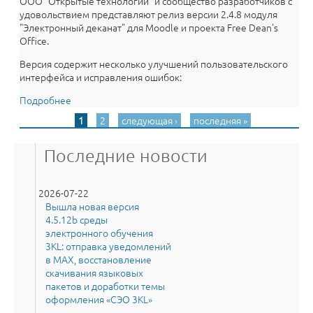
ООО "Открытые технологии" и сообщество разработчиков с
удовольствием представляют релиз версии 2.4.8 модуля
"Электронный деканат" для Moodle и проекта Free Dean's
Office.
Версия содержит несколько улучшений пользовательского
интерфейса и исправления ошибок:
Подробнее
о Надоела рутина в деканате? Электронный Деканат
2.4.8 для Moodle автоматизирует все!
1
2
следующая ›
последняя »
Страницы
Последние новости
2026-07-22
Вышла новая версия
4.5.12b среды
электронного обучения
3KL: отправка уведомлений
в MAX, восстановление
скачивания языковых
пакетов и доработки темы
оформления «СЭО 3KL»