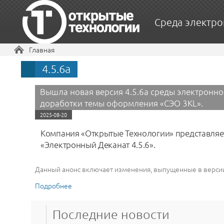
Среда электро
Вы здесь
Главная
4.5.6a
Вышла новая версия 4.5.6a среды электронног
доработки темы оформления «‎СЭО 3KL».
2025-08-20
Компания «Открытые Технологии» представляет в
«Электронный Деканат 4.5.6».
Данный анонс включает изменения, выпущенные в версии
Подробнее
о Вышла новая версия 4.5.6a среды электронн
3KL».
Последние новости