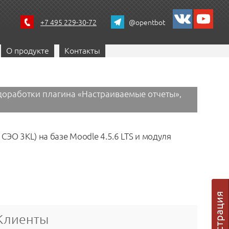
+7 495 229-30-72
@opentbot
О продукте
Контакты
доработки плагина «‎Настраиваемые отчеты»,
СЭО 3KL) на базе Moodle 4.5.6 LTS и модуля
лагина «‎Настраиваемые отчеты», доработки темы оформления «‎СЭО
Клиенты