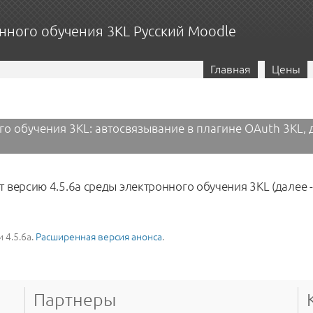
нного обучения 3KL Русский Moodle
Главная
Цены
о обучения 3KL: автосвязывание в плагине OAuth 3KL, 
ерсию 4.5.6a среды электронного обучения 3KL (далее - 
 4.5.6a.
Расширенная версия анонса
.
ого обучения 3KL: автосвязывание в плагине OAuth 3KL, доработки п
Партнеры