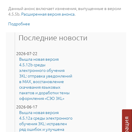
Данный анонс включает изменения, выпущенные в версии
4.5.5b.
Расширенная версия анонса
.
Подробнее
о Вышла новая версия 4.5.5b среды электронного
обучения 3KL длительного периода поддержки:
возможность выбрать внешний вид иконок
Последние новости
элементов курса и ресурсов, инструмент
«Целостность данных 3KL» и многое другое
2026-07-22
Вышла новая версия
4.5.12b среды
электронного обучения
3KL: отправка уведомлений
в MAX, восстановление
скачивания языковых
пакетов и доработки темы
оформления «СЭО 3KL»
2026-06-17
Вышла новая версия
4.5.12a среды электронного
обучения 3KL: исправлен
ряд ошибок и улучшена