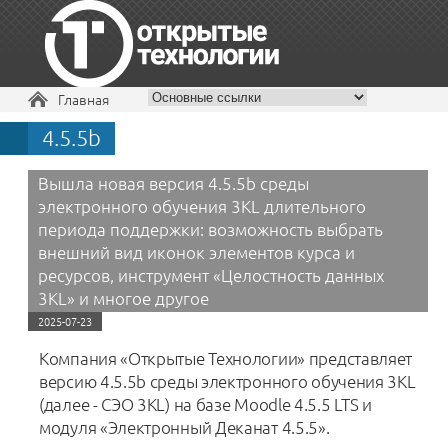
Вы здесь
Главная
4.5.5b
+7 495 229-30-72
Вышла новая версия 4.5.5b среды
электронного обучения 3KL длительного
периода поддержки: возможность выбрать
внешний вид иконок элементов курса и
ресурсов, инструмент «Целостность данных
3KL» и многое другое
2025-07-23
Компания «Открытые Технологии» представляет
версию 4.5.5b среды электронного обучения 3KL
(далее - СЭО 3KL) на базе Moodle 4.5.5 LTS и
модуля «Электронный Деканат 4.5.5».