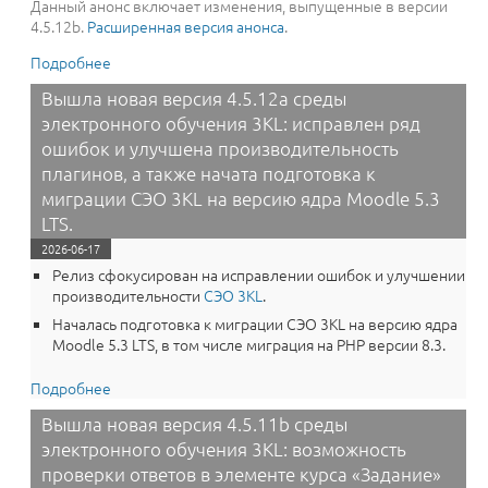
Данный анонс включает изменения, выпущенные в версии
4.5.12b.
Расширенная версия анонса
.
Подробнее
о Вышла новая версия 4.5.12b среды электронного
обучения 3KL: отправка уведомлений в MAX,
Вышла новая версия 4.5.12a среды
восстановление скачивания языковых пакетов и
электронного обучения 3KL: исправлен ряд
доработки темы оформления «СЭО 3KL»
ошибок и улучшена производительность
плагинов, а также начата подготовка к
миграции СЭО 3KL на версию ядра Moodle 5.3
LTS.
2026-06-17
Релиз сфокусирован на исправлении ошибок и улучшении
производительности
СЭО 3KL
.
Началась подготовка к миграции СЭО 3KL на версию ядра
Moodle 5.3 LTS, в том числе миграция на PHP версии 8.3.
Подробнее
о Вышла новая версия 4.5.12a среды электронного
обучения 3KL: исправлен ряд ошибок и улучшена
Вышла новая версия 4.5.11b среды
производительность плагинов, а также начата
электронного обучения 3KL: возможность
подготовка к миграции СЭО 3KL на версию ядра
Moodle 5.3 LTS.
проверки ответов в элементе курса «Задание»