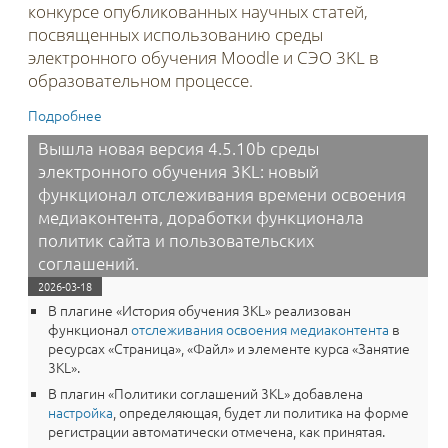
конкурсе опубликованных научных статей,
посвященных использованию
среды
электронного обучения Moodle и СЭО 3KL в
образовательном процессе.
Подробнее
о Продление до 9 апреля приема заявок на участие в
конкурсе научных статей о СЭО Moodle и СЭО 3KL
Вышла новая версия 4.5.10b среды
электронного обучения 3KL: новый
функционал отслеживания времени освоения
медиаконтента, доработки функционала
политик сайта и пользовательских
соглашений.
2026-03-18
В плагине «История обучения 3KL» реализован
функционал
отслеживания освоения медиаконтента
в
ресурсах «Страница», «Файл» и элементе курса «Занятие
3KL».
В плагин «Политики соглашений 3KL‎» добавлена
настройка
, определяющая, будет ли политика на форме
регистрации автоматически отмечена, как принятая.