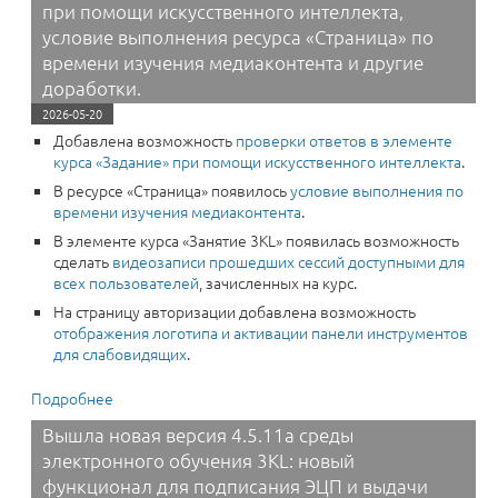
при помощи искусственного интеллекта,
условие выполнения ресурса «Страница» по
времени изучения медиаконтента и другие
доработки.
2026-05-20
Добавлена возможность
проверки ответов в элементе
курса «Задание» при помощи искусственного интеллекта
.
В ресурсе «Страница» появилось
условие выполнения по
времени изучения медиаконтента
.
В элементе курса «Занятие 3KL» появилась возможность
сделать
видеозаписи прошедших сессий доступными для
всех пользователей
, зачисленных на курс.
На страницу авторизации добавлена возможность
отображения логотипа и активации панели инструментов
для слабовидящих
.
Подробнее
о Вышла новая версия 4.5.11b среды электронного
обучения 3KL: возможность проверки ответов в
Вышла новая версия 4.5.11a среды
элементе курса «Задание» при помощи
электронного обучения 3KL: новый
искусственного интеллекта, условие выполнения
ресурса «Страница» по времени изучения
функционал для подписания ЭЦП и выдачи