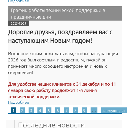
Подробнее
о Вышла новая версия 4.5.8b среды электронного
обучения 3KL: новые возможности ограничения
График работы технической поддержки в
доступа «Время изучения курса 3KL», возвращение
праздничные дни
поиска по категориям ЭБС «Лань» и исправления в
интерфейсе.
2025-12-29
Дорогие друзья, поздравляем вас с
наступающим Новым годом!
Искренне хотим пожелать вам, чтобы наступающий
2026 год был светлым и радостным, пускай он
принесет много хорошего настроения и новых
свершений!
Для удобства наших клиентов с 31 декабря и по 11
января свою работу продолжит 1-я линия
технической поддержки.
Подробнее
о График работы технической поддержки в
праздничные дни
1
2
3
4
5
6
7
8
9
…
следующая ›
Страницы
Последние новости