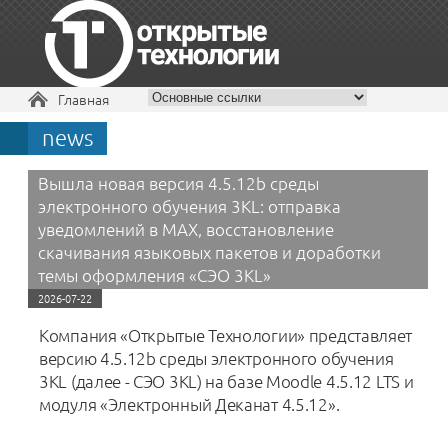
Вы здесь
Главная
news
+7 495 229-30-72
Вышла новая версия 4.5.12b среды
электронного обучения 3KL: отправка
уведомлений в MAX, восстановление
скачивания языковых пакетов и доработки
темы оформления «СЭО 3KL»
2026-07-22
Компания «Открытые Технологии» представляет
версию 4.5.12b среды электронного обучения
3KL (далее - СЭО 3KL) на базе Moodle 4.5.12 LTS и
модуля «Электронный Деканат 4.5.12».