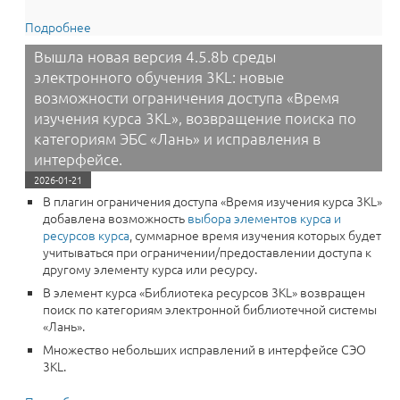
Подробнее
о Вышла новая версия 4.5.10a среды электронного
обучения 3KL: новые массовые действия в Панели
Вышла новая версия 4.5.8b среды
управления 3KL, условие доступа для плагина
электронного обучения 3KL: новые
«Подписка 3KL», а также возможность запроса курса
из блока «История обучения».
возможности ограничения доступа «Время
изучения курса 3KL», возвращение поиска по
категориям ЭБС «Лань» и исправления в
интерфейсе.
2026-01-21
В плагин ограничения доступа «Время изучения курса 3KL»
добавлена возможность
выбора элементов курса и
ресурсов курса
, суммарное время изучения которых будет
учитываться при ограничении/предоставлении доступа к
другому элементу курса или ресурсу.
В элемент курса «‎Библиотека ресурсов 3KL» возвращен
поиск по категориям электронной библиотечной системы
«Лань».
Множество небольших исправлений в интерфейсе СЭО
3KL.