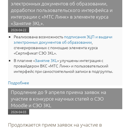
медиаконтента и другие доработки.
электронных документов об образовании,
доработки пользовательского интерфейса и
интеграции с «МТС Линк» в элементе курса
«Занятие 3KL».
2026-04-22
Реализована возможность
подписания ЭЦП и выдачи
электронных документов об образовании
,
сгенерированных с помощью элемента курса
«Сертификат СЭО 3KL».
В плагине «
Занятие 3KL
» улучшены интеграция с
провайдером ВКС «МТС Линк» и пользовательский
интерфейс при самостоятельной записи в подгруппы.
Подробнее
о Вышла новая версия 4.5.11a среды электронного
обучения 3KL: новый функционал для подписания
Продление до 9 апреля приема заявок на
ЭЦП и выдачи электронных документов об
участие в конкурсе научных статей о СЭО
образовании, доработки пользовательского
интерфейса и интеграции с «МТС Линк» в элементе
Moodle и СЭО 3KL
курса «Занятие 3KL».
2026-04-03
Продолжается прием заявок на участие в