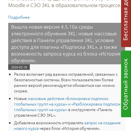
Moodle и СЭО 3KL в образовательном процессе.
Подробнее
о Прием заявок на участие в конкурсе научных статей
«Технологии образовательного процесса для курсов
Вышла новая версия 4.5.10a среды
дистанционного обучения» в 2026 году
электронного обучения 3KL: новые массовые
действия в Панели управления 3KL, условие
доступа для плагина «Подписка 3KL», а также
возможность запроса курса из блока «История
обучения».
2026-02-18
Релиз включает ряд важных исправлений, связанных с
безопасностью системы. Всем пользователям более
ранних версий рекомендуется обновиться как можно
скорее.
Новые
массовые действия «Блокировка подписок
глобальных групп на курсы» и «Разблокировка подписок
глобальных групп на курсы»
в инструменте «Панель
управления СЭО 3KL».
Добавлена возможность отправлять
запрос на создание
нового курса
через блок «История обучения».